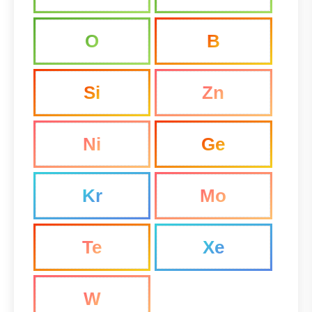
O
B
Si
Zn
Ni
Ge
Kr
Mo
Te
Xe
W