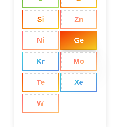
Si
Zn
Ni
Ge
Kr
Mo
Te
Xe
W