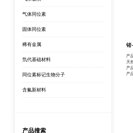
气体同位素
固体同位素
稀有金属
锗-
产品
氘代基础材料
天然
产品
产品
同位素标记生物分子
产
主
含氟新材料
料
产品搜索