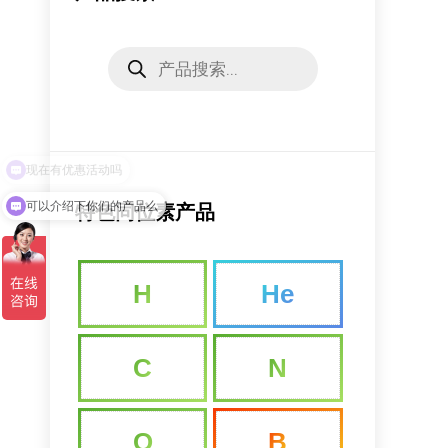
Products
search
可以介绍下你们的产品么
特色同位素产品
H
He
C
N
O
B