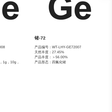
锗-72
008
产品编号：WT-LHY-GE72007
天然丰度：27.45%
产品丰度：＞56.00%
，1g，10g，
产品形态：四氟化锗
主要用途：高制程集成电路预非晶化注入
工艺关键材料
计算路线核心关