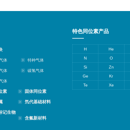
特色同位素产品
H
He
块
N
O
气体
特种气体
Si
Zn
气体
碳氢气体
Ge
Kr
气体
Te
Xe
位素
固体同位素
属
氘代基础材料
标记生物
含氟新材料