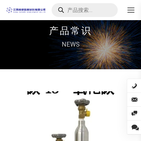
Products
search
产品常识
NEWS