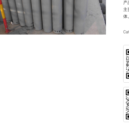
产
主
体
Ca