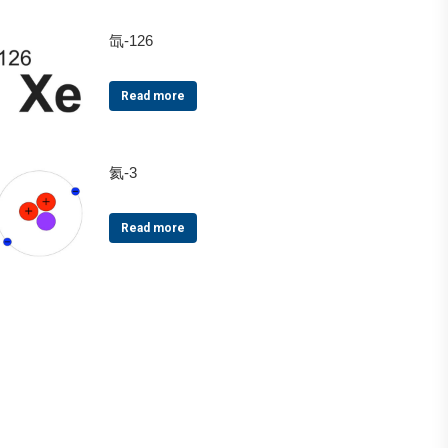
氙-126
Read more
氦-3
Read more