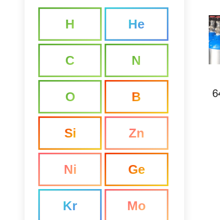
H
He
C
N
O
B
Si
Zn
Ni
Ge
Kr
Mo