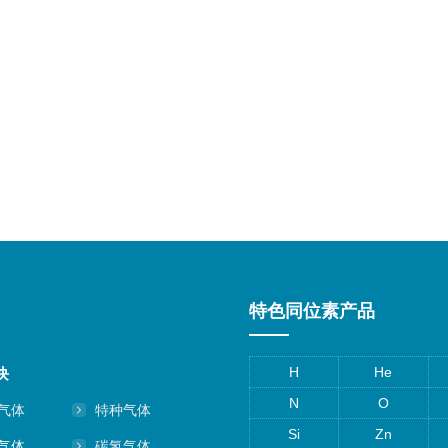
特色同位素产品
H
He
块
N
O
气体
特种气体
Si
Zn
气体
碳氢气体