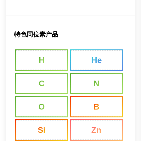
特色同位素产品
H
He
C
N
O
B
Si
Zn