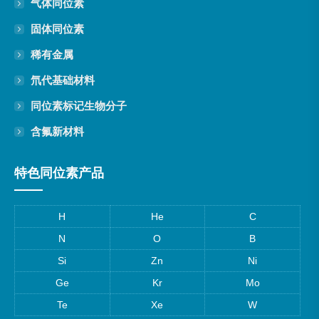
气体同位素
固体同位素
稀有金属
氘代基础材料
同位素标记生物分子
含氟新材料
特色同位素产品
H
He
C
N
O
B
Si
Zn
Ni
Ge
Kr
Mo
Te
Xe
W