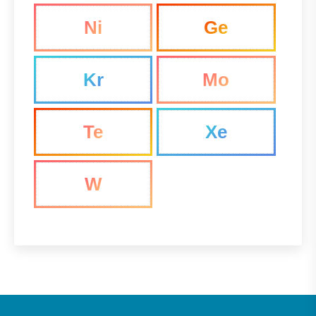
Ni
Ge
Kr
Mo
Te
Xe
W