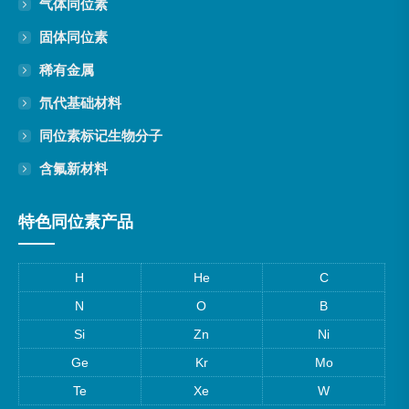
气体同位素
固体同位素
稀有金属
氘代基础材料
同位素标记生物分子
含氟新材料
特色同位素产品
H
He
C
N
O
B
Si
Zn
Ni
Ge
Kr
Mo
Te
Xe
W