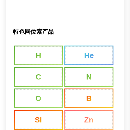
特色同位素产品
H
He
C
N
O
B
Si
Zn