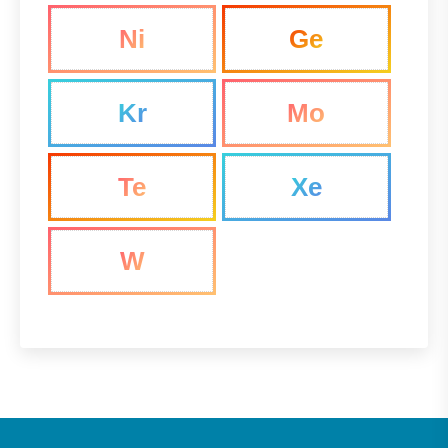
Ni
Ge
Kr
Mo
Te
Xe
W