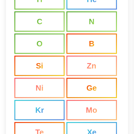
C
N
O
B
Si
Zn
Ni
Ge
Kr
Mo
Te
Xe