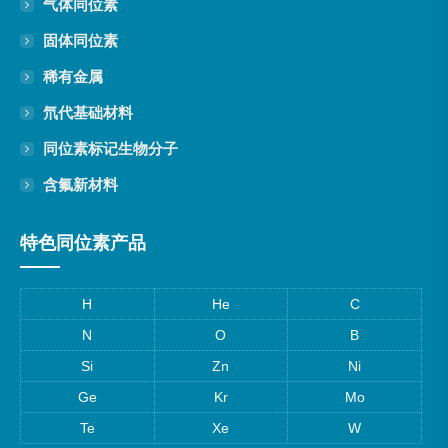
气体同位素
固体同位素
稀有金属
氘代基础材料
同位素标记生物分子
含氟新材料
特色同位素产品
H
He
C
N
O
B
Si
Zn
Ni
Ge
Kr
Mo
Te
Xe
W