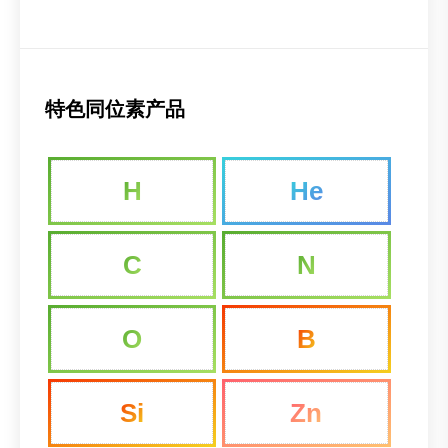
特色同位素产品
H
He
C
N
O
B
Si
Zn