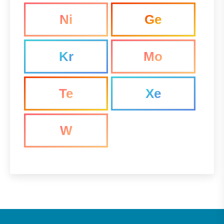
Ni
Ge
Kr
Mo
Te
Xe
W