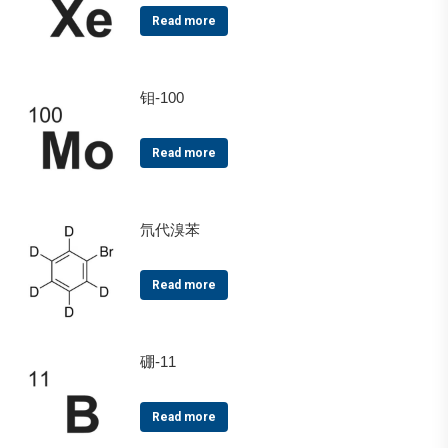
Read more
钼-100
Read more
氘代溴苯
Read more
硼-11
Read more