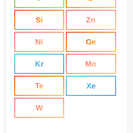
Si
Zn
Ni
Ge
Kr
Mo
Te
Xe
W