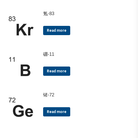
氪-83
Read more
硼-11
Read more
锗-72
Read more