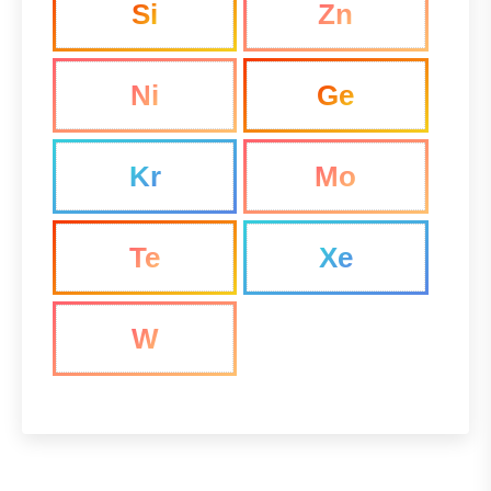
Si
Zn
Ni
Ge
Kr
Mo
Te
Xe
W