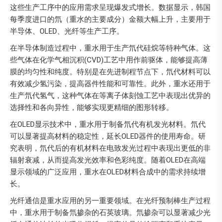
这些生产工序中的应用需求呈现爆发式增长。数据显示，韩国
每季度进口的氘（重水的主要成分）金额大幅上升，主要用于
半导体、OLED、光纤等生产工序。
在半导体制造过程中，重水用于生产氘代硅烷等特种气体。这
些气体在化学气相沉积(CVD)工艺中用作前驱体，能够提高薄
膜的均匀性和纯度。特别是在先进制程节点下，氘代材料可以
有效减少氢污染，提高器件性能和可靠性。此外，重水还用于
生产氘代氢气，这种气体在等离子体刻蚀工艺中表现出优异的
选择性和各向异性，能够实现更精细的图形转移。
在OLED显示技术中，重水用于制备氘代有机发光材料。氘代
可以显著提高材料的稳定性，延长OLED器件的使用寿命。研
究表明，氘代后的有机材料在电致发光过程中表现出更低的非
辐射衰减，从而提高发光效率和色彩纯度。随着OLED在高端
显示领域的广泛应用，重水在OLED材料合成中的需求持续增
长。
光纤通信是重水应用的另一重要领域。在光纤预制棒生产过程
中，重水用于制备氘掺杂的石英玻璃。氘掺杂可以显著减少光