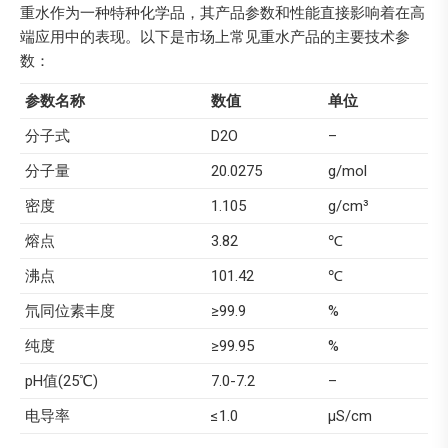
重水作为一种特种化学品，其产品参数和性能直接影响着在高
端应用中的表现。以下是市场上常见重水产品的主要技术参
数：
参数名称
数值
单位
分子式
D2O
–
分子量
20.0275
g/mol
密度
1.105
g/cm³
熔点
3.82
℃
沸点
101.42
℃
氘同位素丰度
≥99.9
%
纯度
≥99.95
%
pH值(25℃)
7.0-7.2
–
电导率
≤1.0
μS/cm