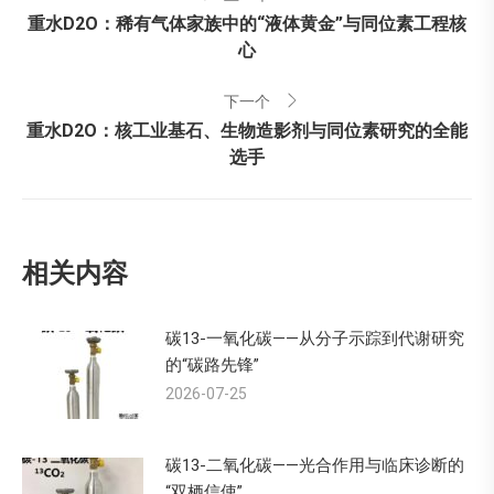
章
重水D2O：稀有气体家族中的“液体黄金”与同位素工程核
上
心
一
导
个：
下一个
航
重水D2O：核工业基石、生物造影剂与同位素研究的全能
下
选手
一
个：
相关内容
碳13-一氧化碳——从分子示踪到代谢研究
的“碳路先锋”
2026-07-25
碳13-二氧化碳——光合作用与临床诊断的
“双栖信使”