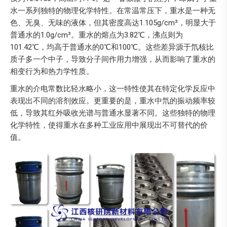
水一系列独特的物理化学特性。在常温常压下，重水是一种无
色、无臭、无味的液体，但其密度高达1.105g/cm³，明显大于
普通水的1.0g/cm³。重水的熔点为3.82℃，沸点则为
101.42℃，均高于普通水的0℃和100℃。这些差异源于氘核比
质子多一个中子，导致分子间作用力增强，从而影响了重水的
相变行为和热力学性质。
重水的介电常数比轻水略小，这一特性使其在特定化学反应中
表现出不同的溶剂效应。更重要的是，重水中氘的振动频率较
低，导致其红外吸收光谱与普通水显著不同。这些独特的物理
化学特性，使得重水在多种工业应用中展现出不可替代的价
值。