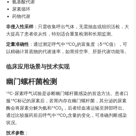
氨基酸代谢
尿素循环
药物代谢
非侵入性采样
：只需收集呼出气体，无需抽血或组织活检，大
大提高了患者依从性，特别适合重复检测和长期监测。
定量准确性
：通过测定呼气中¹³CO₂的富集度（δ¹³C值），可
以精确计算底物的代谢速率，如胃排空率、肝脏代谢功能等。
临床应用场景与技术实现
幽门螺杆菌检测
¹³C-尿素呼气试验是诊断幽门螺杆菌感染的首选方法。患者口
服¹³C标记的尿素后，若胃内存在幽门螺杆菌，其分泌的尿素
酶会将尿素分解为氨和¹³CO₂，后者经血液运输至肺部呼出。
通过比较服药前后呼气中¹³CO₂含量的变化，可准确判断感染
状况。
技术参数
：