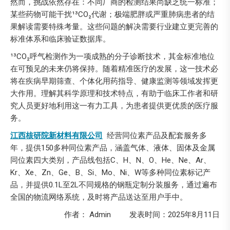
然而，挑战依然存在：不同厂商的检测结果尚缺乏统一标准；
某些药物可能干扰¹³CO₂代谢；极端肥胖或严重肺病患者的结
果解读需要特殊考量。这些问题的解决需要行业建立更完善的
标准体系和临床验证数据库。
¹³CO₂呼气检测作为一项成熟的分子诊断技术，其金标准地位
在可预见的未来仍将保持。随着精准医疗的发展，这一技术必
将在疾病早期筛查、个体化用药指导、健康监测等领域发挥更
大作用。理解其科学原理和技术特点，有助于临床工作者和研
究人员更好地利用这一有力工具，为患者提供更优质的医疗服
务。
江西核研院新材料有限公司
经营同位素产品及配套服务多
年，提供150多种同位素产品，涵盖气体、液体、固体及金属
同位素四大类别，产品线包括C、H、N、O、He、Ne、Ar、
Kr、Xe、Zn、Ge、B、Si、Mo、Ni、W等多种同位素标记产
品，并提供0.1L至2L不同规格的钢瓶定制分装服务，通过遍布
全国的物流网络系统，及时将产品送达至用户手中。
作者： Admin 发表时间：2025年8月11日