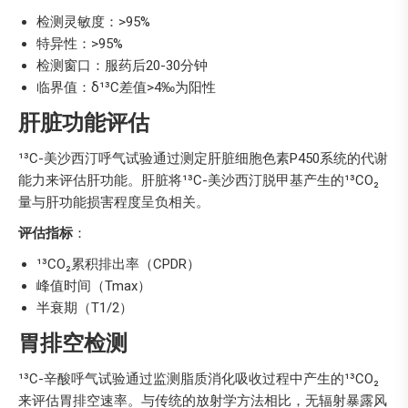
检测灵敏度：>95%
特异性：>95%
检测窗口：服药后20-30分钟
临界值：δ¹³C差值>4‰为阳性
肝脏功能评估
¹³C-美沙西汀呼气试验通过测定肝脏细胞色素P450系统的代谢
能力来评估肝功能。肝脏将¹³C-美沙西汀脱甲基产生的¹³CO₂
量与肝功能损害程度呈负相关。
评估指标
：
¹³CO₂累积排出率（CPDR）
峰值时间（Tmax）
半衰期（T1/2）
胃排空检测
¹³C-辛酸呼气试验通过监测脂质消化吸收过程中产生的¹³CO₂
来评估胃排空速率。与传统的放射学方法相比，无辐射暴露风