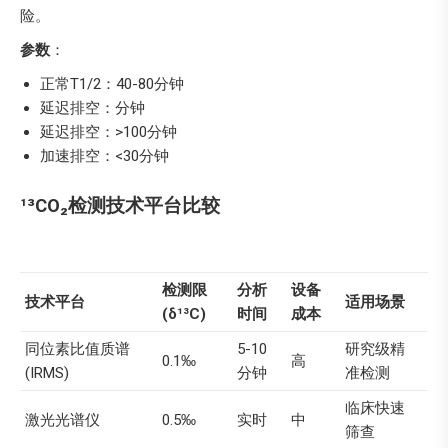
险。
参数
：
正常T1/2：40-80分钟
延迟排空：分钟
延迟排空：>100分钟
加速排空：<30分钟
¹³CO₂检测技术平台比较
检测限
分析
设备
技术平台
适用场景
(δ¹³C)
时间
成本
同位素比值质谱
5-10
研究级精
0.1‰
高
(IRMS)
分钟
准检测
临床快速
激光光谱仪
0.5‰
实时
中
筛查