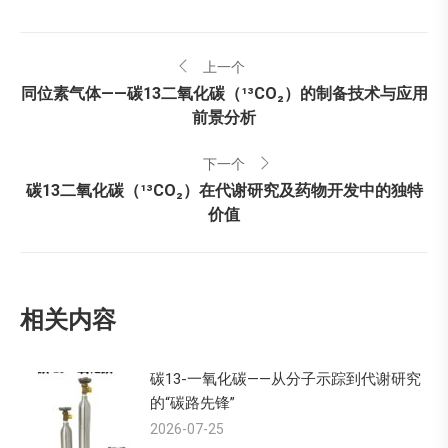
文
上一个
章
同位素气体——碳13二氧化碳（¹³CO₂）的制备技术与应用
上
前景分析
一
导
个：
下一个
航
碳13二氧化碳（¹³CO₂）在代谢研究及药物开发中的独特
下
价值
一
个：
相关内容
碳13-一氧化碳——从分子示踪到代谢研究
的“碳路先锋”
2026-07-25