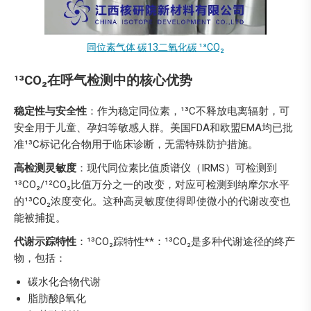
同位素气体 碳13二氧化碳 ¹³CO₂
¹³CO₂在呼气检测中的核心优势
稳定性与安全性
：作为稳定同位素，¹³C不释放电离辐射，可
安全用于儿童、孕妇等敏感人群。美国FDA和欧盟EMA均已批
准¹³C标记化合物用于临床诊断，无需特殊防护措施。
高检测灵敏度
：现代同位素比值质谱仪（IRMS）可检测到
¹³CO₂/¹²CO₂比值万分之一的改变，对应可检测到纳摩尔水平
的¹³CO₂浓度变化。这种高灵敏度使得即使微小的代谢改变也
能被捕捉。
代谢示踪特性
：¹³CO₂踪特性**：¹³CO₂是多种代谢途径的终产
物，包括：
碳水化合物代谢
脂肪酸β氧化