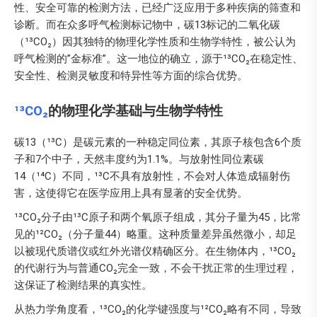
性、安全可靠的检测方法，已经广泛应用于多种疾病的筛查和
诊断。而在众多呼气检测标记物中，碳13标记的二氧化碳
（¹³CO₂）因其独特的物理化学性质和生物学特性，被公认为
呼气检测的”金标准”。这一地位的确立，源于¹³CO₂在稳定性、
安全性、检测灵敏度和特异性等方面的综合优势。
¹³CO₂
的物理化学基础与生物学特性
碳13（¹³C）是碳元素的一种稳定同位素，其原子核包含6个质
子和7个中子，天然丰度约为1.1%。与放射性同位素碳
14（¹⁴C）不同，¹³C不具有放射性，不会对人体造成辐射伤
害，这使得它在医学应用上具有显著的安全优势。
¹³CO₂分子由¹³C原子和两个氧原子组成，其分子量为45，比常
见的¹²CO₂（分子量44）略重。这种质量差异虽然微小，却足
以被现代质谱仪或红外光谱仪精确区分。在生物体内，¹³CO₂
的代谢行为与普通CO₂完全一致，不会干扰正常的生理过程，
这保证了检测结果的真实性。
从热力学角度看，¹³CO₂的化学键强度与¹²CO₂略有不同，导致