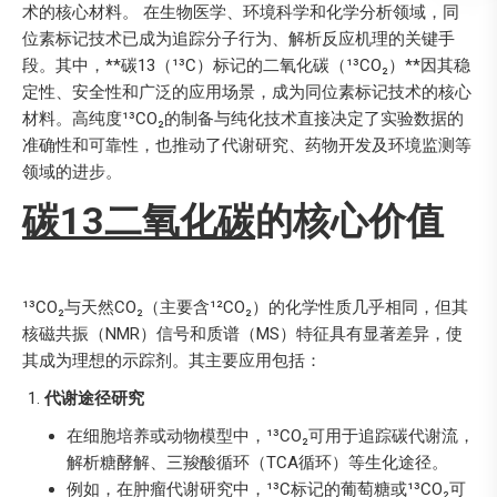
术的核心材料。 在生物医学、环境科学和化学分析领域，同
位素标记技术已成为追踪分子行为、解析反应机理的关键手
段。其中，**碳13（¹³C）标记的二氧化碳（¹³CO₂）**因其稳
定性、安全性和广泛的应用场景，成为同位素标记技术的核心
材料。高纯度¹³CO₂的制备与纯化技术直接决定了实验数据的
准确性和可靠性，也推动了代谢研究、药物开发及环境监测等
领域的进步。
碳13二氧化碳
的核心价值
¹³CO₂与天然CO₂（主要含¹²CO₂）的化学性质几乎相同，但其
核磁共振（NMR）信号和质谱（MS）特征具有显著差异，使
其成为理想的示踪剂。其主要应用包括：
代谢途径研究
在细胞培养或动物模型中，¹³CO₂可用于追踪碳代谢流，
解析糖酵解、三羧酸循环（TCA循环）等生化途径。
例如，在肿瘤代谢研究中，¹³C标记的葡萄糖或¹³CO₂可