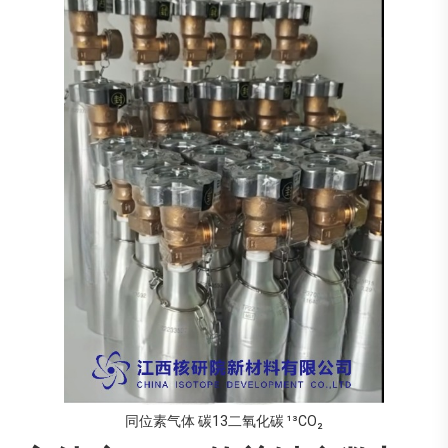
同位素气体 碳13二氧化碳 ¹³CO₂