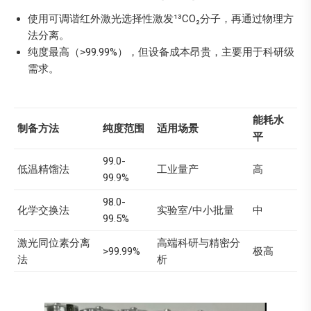
使用可调谐红外激光选择性激发¹³CO₂分子，再通过物理方
法分离。
纯度最高（>99.99%），但设备成本昂贵，主要用于科研级
需求。
能耗水
制备方法
纯度范围
适用场景
平
99.0-
低温精馏法
工业量产
高
99.9%
98.0-
化学交换法
实验室/中小批量
中
99.5%
激光同位素分离
高端科研与精密分
>99.99%
极高
法
析