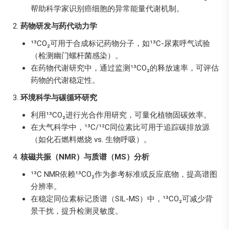
帮助科学家识别癌细胞的异常能量代谢机制。
药物研发与药代动力学
¹³CO₂可用于合成标记药物分子，如¹³C-尿素呼气试验
（检测幽门螺杆菌感染）。
在药物代谢研究中，通过监测¹³CO₂的释放速率，可评估
药物的代谢稳定性。
环境科学与碳循环研究
利用¹³CO₂进行光合作用研究，可量化植物固碳效率。
在大气科学中，¹³C/¹²C同位素比可用于追踪碳排放源
（如化石燃料燃烧 vs. 生物呼吸）。
核磁共振（NMR）与质谱（MS）分析
¹³C NMR依赖¹³CO₂作为参考标准或反应底物，提高谱图
分辨率。
在稳定同位素标记质谱（SIL-MS）中，¹³CO₂可减少背
景干扰，提升检测灵敏度。