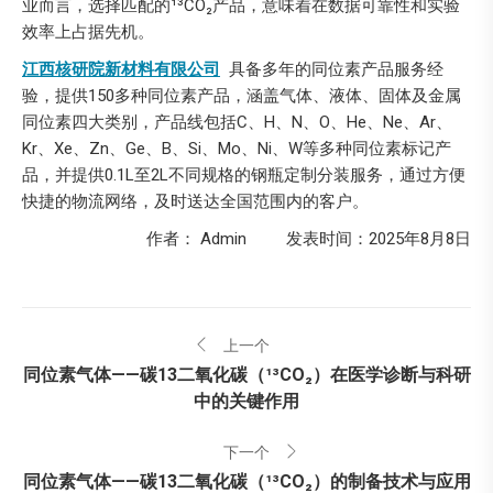
业而言，选择匹配的¹³CO₂产品，意味着在数据可靠性和实验
效率上占据先机。
江西核研院新材料有限公司
具备多年的同位素产品服务经
验，提供150多种同位素产品，涵盖气体、液体、固体及金属
同位素四大类别，产品线包括C、H、N、O、He、Ne、Ar、
Kr、Xe、Zn、Ge、B、Si、Mo、Ni、W等多种同位素标记产
品，并提供0.1L至2L不同规格的钢瓶定制分装服务，通过方便
快捷的物流网络，及时送达全国范围内的客户。
作者： Admin 发表时间：2025年8月8日
文
上一个
章
同位素气体——碳13二氧化碳（¹³CO₂）在医学诊断与科研
上
中的关键作用
一
导
个：
下一个
航
同位素气体——碳13二氧化碳（¹³CO₂）的制备技术与应用