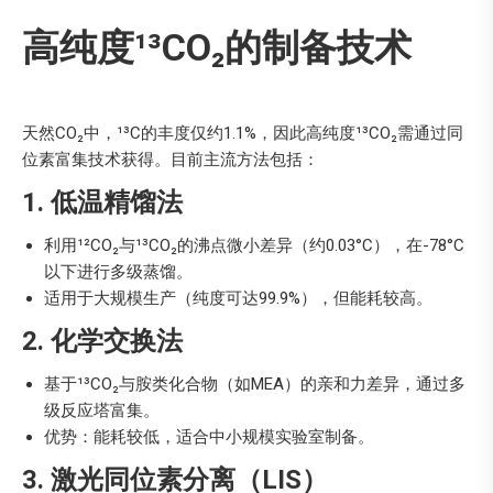
高纯度¹³CO₂的制备技术
天然CO₂中，¹³C的丰度仅约1.1%，因此高纯度¹³CO₂需通过同
位素富集技术获得。目前主流方法包括：
1. 低温精馏法
利用¹²CO₂与¹³CO₂的沸点微小差异（约0.03°C），在-78°C
以下进行多级蒸馏。
适用于大规模生产（纯度可达99.9%），但能耗较高。
2. 化学交换法
基于¹³CO₂与胺类化合物（如MEA）的亲和力差异，通过多
级反应塔富集。
优势：能耗较低，适合中小规模实验室制备。
3. 激光同位素分离（LIS）