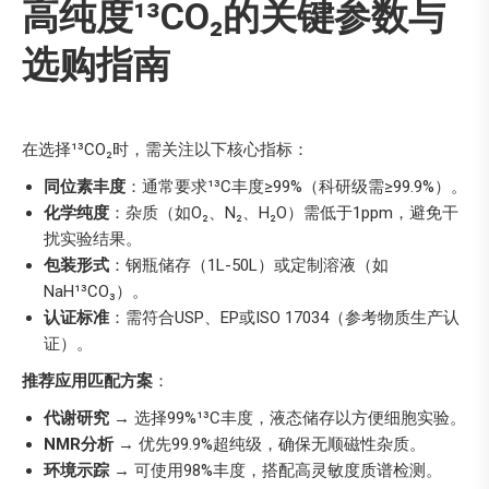
高纯度¹³CO₂的关键参数与
选购指南
在选择¹³CO₂时，需关注以下核心指标：
同位素丰度
：通常要求¹³C丰度≥99%（科研级需≥99.9%）。
化学纯度
：杂质（如O₂、N₂、H₂O）需低于1ppm，避免干
扰实验结果。
包装形式
：钢瓶储存（1L-50L）或定制溶液（如
NaH¹³CO₃）。
认证标准
：需符合USP、EP或ISO 17034（参考物质生产认
证）。
推荐应用匹配方案
：
代谢研究
→ 选择99%¹³C丰度，液态储存以方便细胞实验。
NMR分析
→ 优先99.9%超纯级，确保无顺磁性杂质。
环境示踪
→ 可使用98%丰度，搭配高灵敏度质谱检测。